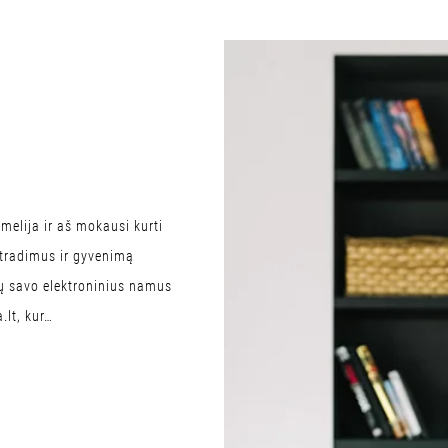
elija ir aš mokausi kurti
atradimus ir gyvenimą
tų savo elektroninius namus
.lt, kur…