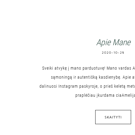
Apie Mane
2020-10-28
Sveiki atvykę į mano parduotuvę! Mano vardas Am
sąmoningą ir autentišką kasdienybę. Apie 
dalinuosi Instagram paskyroje, o prieš keletą me
praplėčiau įkurdama ciaAmelija
SKAITYTI