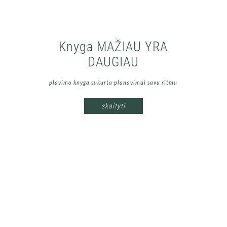
Savaitinis Planavimo
Knyga MAŽIAU YRA
Kalendorius MAŽIAU YRA
DAUGIAU
DAUGIAU
plavimo knyga sukurta planavimui savu ritmu
sukurtas detaliam savaitės planavimui
skaityti
skaityti